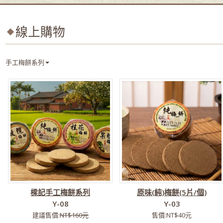
線上購物
手工梅餅系列
樑記手工梅餅系列
原味(純)梅餅(5片/個)
Y-08
Y-03
建議售價:
NT$160元
售價:NT$40元