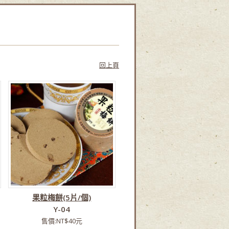
回上頁
果粒梅餅(5片/個)
Y-04
售價:NT$40元