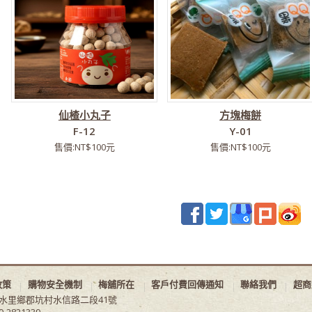
仙楂小丸子
方塊梅餅
F-12
Y-01
售價:NT$100元
售價:NT$100元
政策
購物安全機制
梅舖所在
客戶付費回傳通知
聯絡我們
超商
縣水里鄉郡坑村水信路二段41號