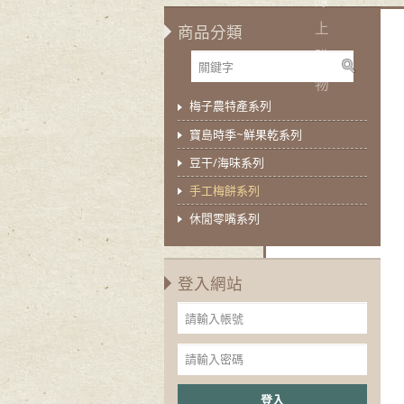
上
商品分類
購
物
梅子農特產系列
寶島時季~鮮果乾系列
豆干/海味系列
手工梅餅系列
休閒零嘴系列
登入網站