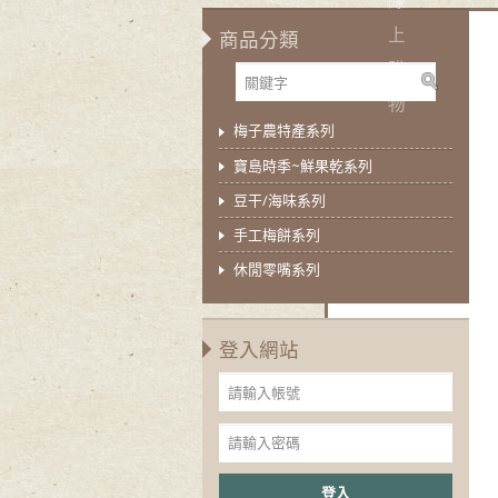
上
商品分類
購
物
梅子農特產系列
寶島時季~鮮果乾系列
豆干/海味系列
手工梅餅系列
休閒零嘴系列
登入網站