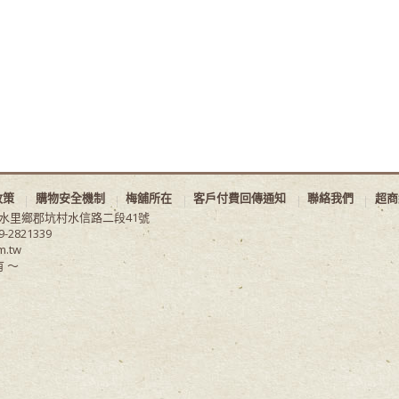
政策
購物安全機制
梅舖所在
客戶付費回傳通知
聯絡我們
超商
縣水里鄉郡坑村水信路二段41號
9-2821339
m.tw
 ～