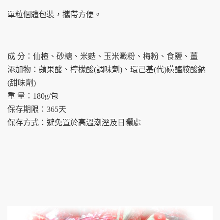
單粒個體包裝，攜帶方便。
成 分：仙楂、砂糖、米麩、玉米澱粉、梅粉、食鹽、薑
添加物：蘋果酸、檸檬酸(調味劑)、環己基(代)磺醯胺酸鈉
(甜味劑)
重 量：180g/包
保存期限：365天
保存方式：避免置於高溫潮溼及日曬處