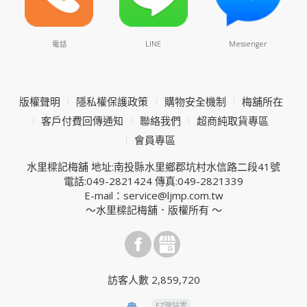
電話
LINE
Messenger
版權聲明
隱私權保護政策
購物安全機制
梅舖所在
客戶付費回傳通知
聯絡我們
超商純取貨專區
會員專區
水里樑記梅舖 地址:南投縣水里鄉郡坑村水信路二段41號
電話:049-2821424 傳真:049-2821339
E-mail：service@ljmp.com.tw
～水里樑記梅舖．版權所有 ～
訪客人數 2,859,720
EZ架站雲