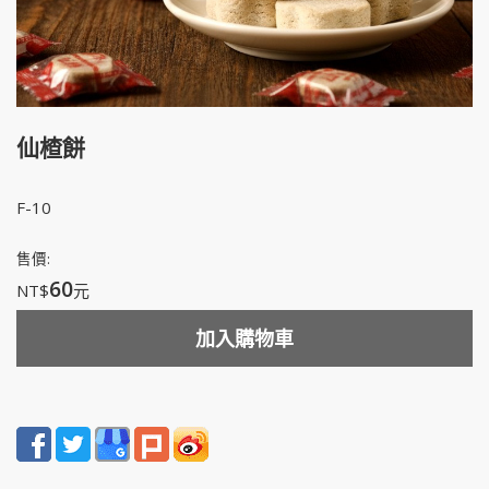
仙楂餅
F-10
售價:
60
NT$
元