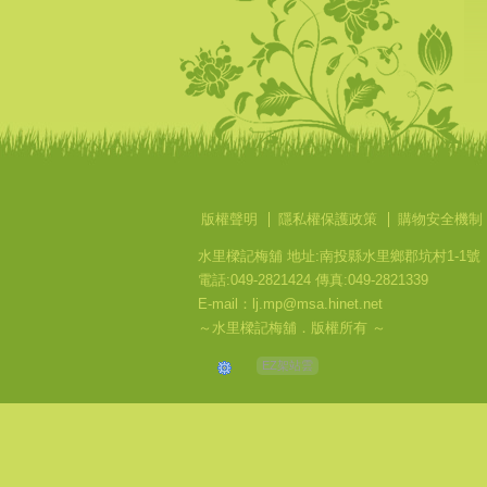
版權聲明
隱私權保護政策
購物安全機制
水里樑記梅舖 地址:南投縣水里鄉郡坑村1-1號
電話:049-2821424 傳真:049-2821339
E-mail：lj.mp@msa.hinet.net
～水里樑記梅舖．版權所有 ～
EZ架站雲