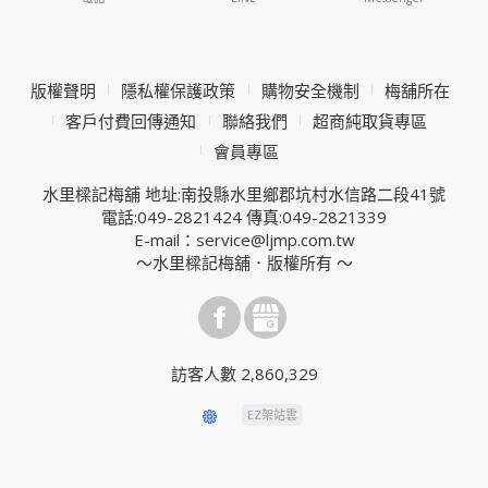
版權聲明
隱私權保護政策
購物安全機制
梅舖所在
客戶付費回傳通知
聯絡我們
超商純取貨專區
會員專區
水里樑記梅舖 地址:南投縣水里鄉郡坑村水信路二段41號
電話:049-2821424 傳真:049-2821339
E-mail：service@ljmp.com.tw
～水里樑記梅舖．版權所有 ～
訪客人數 2,860,329
EZ架站雲