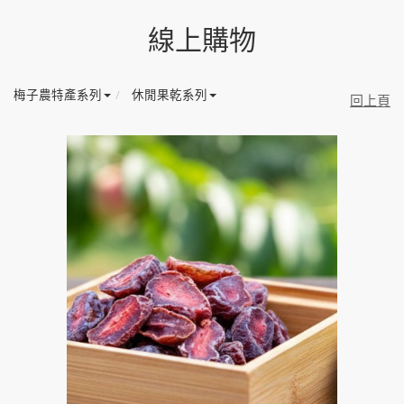
線上購物
梅子農特產系列
休閒果乾系列
回上頁