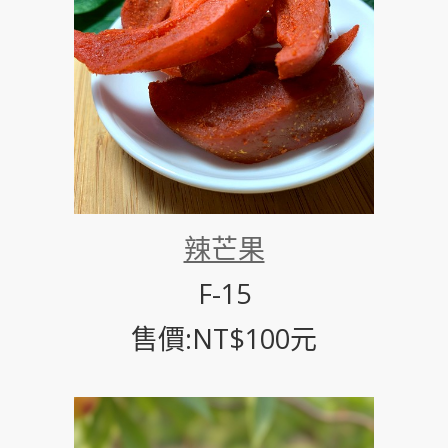
辣芒果
F-15
售價:NT$100元