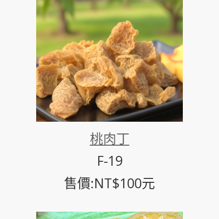
桃肉丁
F-19
售價:NT$100元