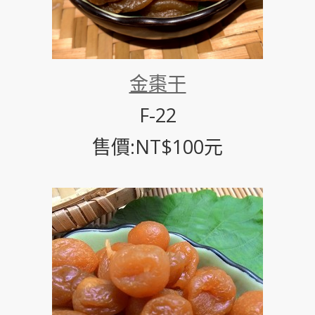
金棗干
F-22
售價:NT$100元