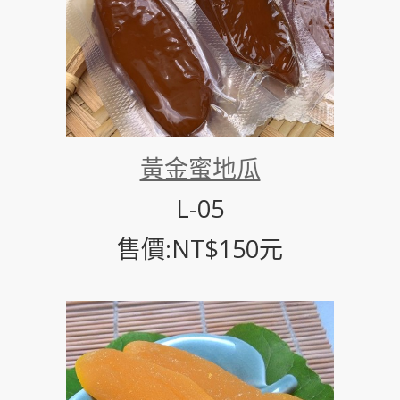
黃金蜜地瓜
L-05
售價:NT$150元