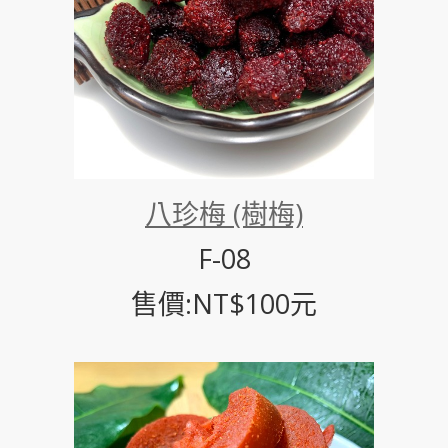
八珍梅 (樹梅)
F-08
售價:NT$100元