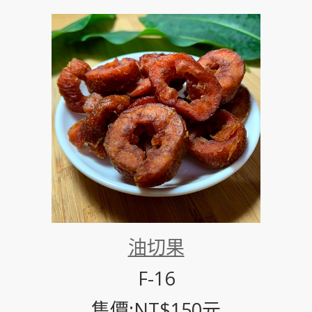
油切果
F-16
售價:NT$150元