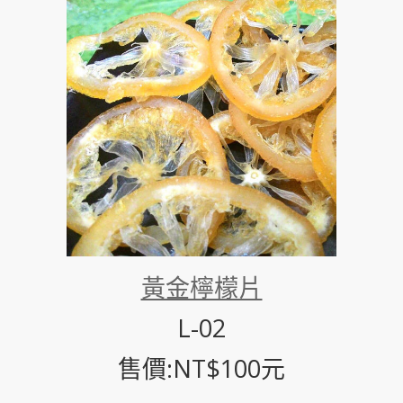
黃金檸檬片
L-02
售價:NT$100元