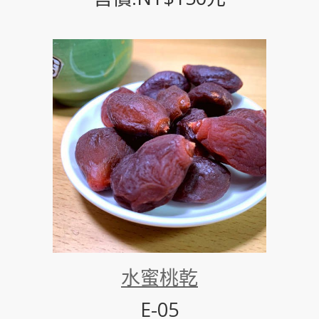
水蜜桃乾
E-05