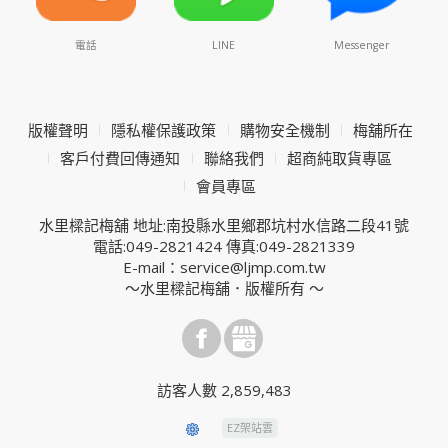
電話
LINE
Messenger
版權聲明
隱私權保護政策
購物安全機制
梅舖所在
客戶付費回傳通知
聯絡我們
超商純取貨專區
會員專區
水里樑記梅舖 地址:南投縣水里鄉郡坑村水信路二段41號
電話:049-2821424 傳真:049-2821339
E-mail：service@ljmp.com.tw
～水里樑記梅舖．版權所有 ～
訪客人數 2,859,483
EZ架站雲