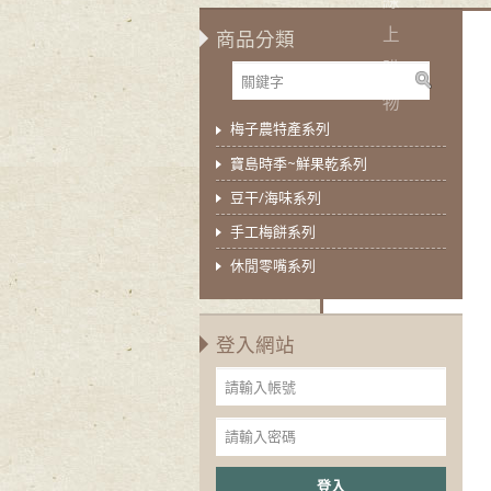
上
商品分類
購
物
梅子農特產系列
寶島時季~鮮果乾系列
豆干/海味系列
手工梅餅系列
休閒零嘴系列
登入網站