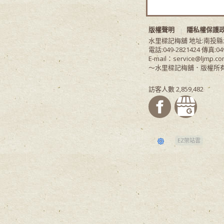
版權聲明
隱私權保護
水里樑記梅舖 地址:南投
電話:049-2821424 傳真:04
E-mail：service@ljmp.co
～水里樑記梅舖．版權所有
訪客人數 2,859,482
EZ架站雲