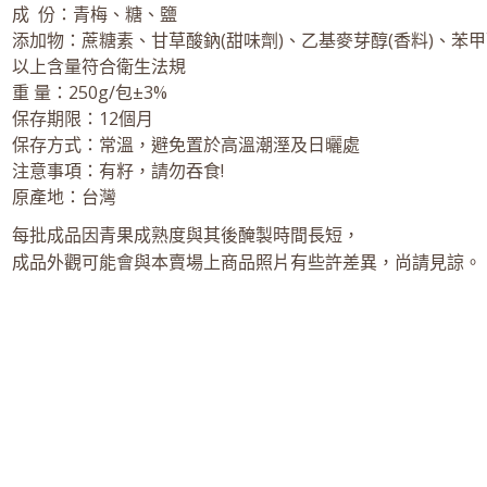
成 份：青梅、糖、鹽
添加物：蔗糖素、甘草酸鈉(甜味劑)、乙基麥芽醇(香料)、苯甲
以上含量符合衛生法規
重 量：250g/包±3%
保存期限：12個月
保存方式：常溫，避免置於高溫潮溼及日曬處
注意事項：有籽，請勿吞食!
原產地：台灣
每批成品因青果成熟度與其後醃製時間長短，
成品外觀可能會與本賣場上商品照片有些許差異，尚請見諒。