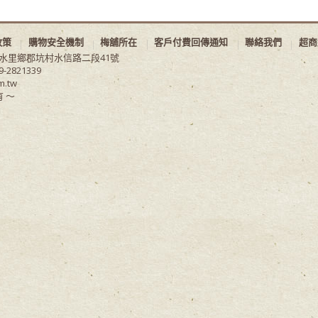
政策
購物安全機制
梅舖所在
客戶付費回傳通知
聯絡我們
超商
縣水里鄉郡坑村水信路二段41號
9-2821339
m.tw
 ～