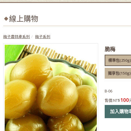
線上購物
梅子農特產系列
梅子系列
脆梅
標準包(250g)
獨享包(150g)
B-06
100
售價:
NT$