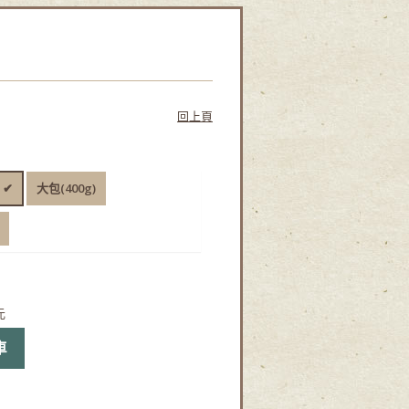
回上頁
 ✔
大包(400g)
元