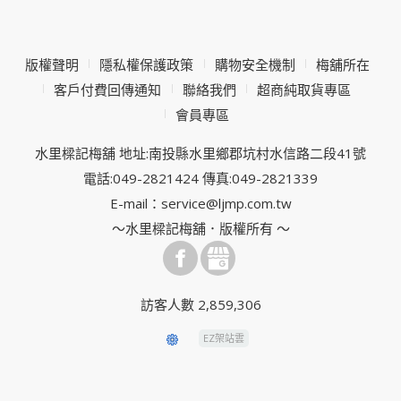
版權聲明
隱私權保護政策
購物安全機制
梅舖所在
客戶付費回傳通知
聯絡我們
超商純取貨專區
會員專區
水里樑記梅舖 地址:南投縣水里鄉郡坑村水信路二段41號
電話:049-2821424 傳真:049-2821339
E-mail：service@ljmp.com.tw
～水里樑記梅舖．版權所有 ～
訪客人數 2,859,306
EZ架站雲