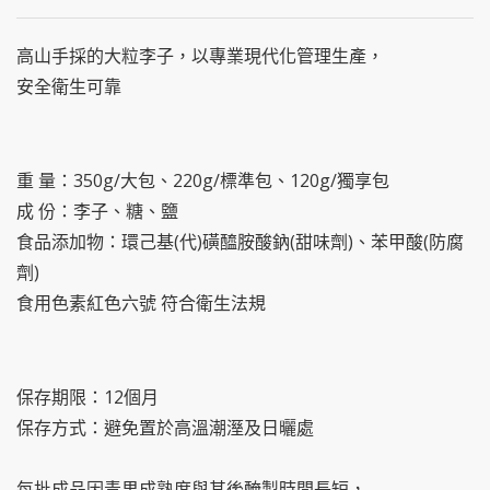
高山手採的大粒李子，以專業現代化管理生產，
安全衛生可靠
重 量：350g/大包、220g/標準包、120g/獨享包
成 份：李子、糖、鹽
食品添加物：環己基(代)磺醯胺酸鈉(甜味劑)、苯甲酸(防腐
劑)
食用色素紅色六號 符合衛生法規
保存期限：12個月
保存方式：避免置於高溫潮溼及日曬處
每批成品因青果成熟度與其後醃製時間長短，